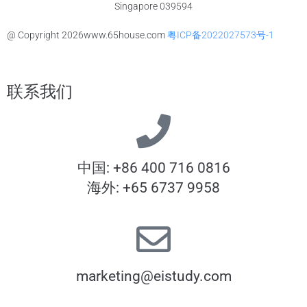
Singapore 039594
@ Copyright
2026
www.65house.com
粤ICP备2022027573号-1
联系我们
中国: +86 400 716 0816
海外: +65 6737 9958
marketing@eistudy.com