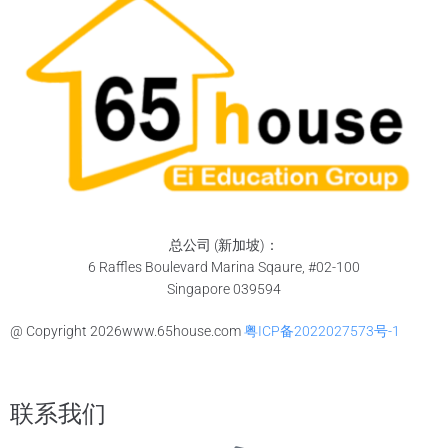
总公司 (新加坡)：
6 Raffles Boulevard Marina Sqaure, #02-100
Singapore 039594
@ Copyright
2026
www.65house.com
粤ICP备2022027573号-1
联系我们