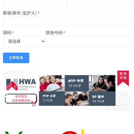
邮箱(家长/监护人)
*
国码
*
联络号码
*
立即联系