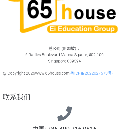
总公司 (新加坡)：
6 Raffles Boulevard Marina Sqaure, #02-100
Singapore 039594
@ Copyright
2026
www.65house.com
粤ICP备2022027573号-1
联系我们