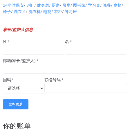
24小时保安
/
WiFi
/
健身房
/
厨房
/
吊扇
/
图书馆
/
学习桌
/
晚餐
/
桌椅
/
椅子
/
洗衣区
/
洗衣机
/
电视
/
衣柜
/
补习班
家长/监护人信息
姓
*
名
*
邮箱(家长/监护人)
*
国码
*
联络号码
*
立即联系
你的账单