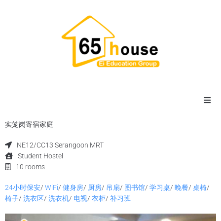
主页
实笼岗寄宿家庭
NE12/CC13 Serangoon MRT
宿舍
Student Hostel
10 rooms
寄宿家庭
24小时保安
/
WiFi
/
健身房
/
厨房
/
吊扇
/
图书馆
/
学习桌
/
晚餐
/
桌椅
/
椅子
/
洗衣区
/
洗衣机
/
电视
/
衣柜
/
补习班
公寓