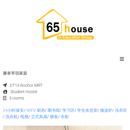
主页
馨泰寄宿家庭
DT13 Rochor MRT
宿舍
Student Hostel
5 rooms
寄宿家庭
24小时保安
/
WiFi
/
厨房
/
图书馆
/
学习区
/
学生休息室
/
微波炉
/
洗衣区
/
洗衣机
/
电视
/
立式风扇
/
膳食
/
衣柜
公寓