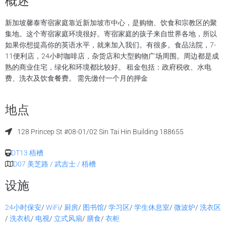
概述
新加坡馨泰寄宿家庭靠近新加坡市中心，是购物、饮食和宗教区的聚
集地。这个寄宿家庭环境很好。寄宿家庭的孩子来自世界各地，所以
如果你想提高你的英语水平，就来加入我们。有很多。食品法院，7-
11便利店，24小时咖啡店，杂货店和大型购物广场周围。周边都是成
熟的商业住宅，绿化和环境都比较好。 租金包括：政府税收、水电
费、洗衣及饮食餐费。 需先缴付一个月的押金
地点
128 Princep St #08-01/02 Sin Tai Hin Building 188655
DT13 梧槽
D07 美芝路 / 武吉士 / 梧槽
设施
24小时保安
/
WiFi
/
厨房
/
图书馆
/
学习区
/
学生休息室
/
微波炉
/
洗衣区
/
洗衣机
/
电视
/
立式风扇
/
膳食
/
衣柜