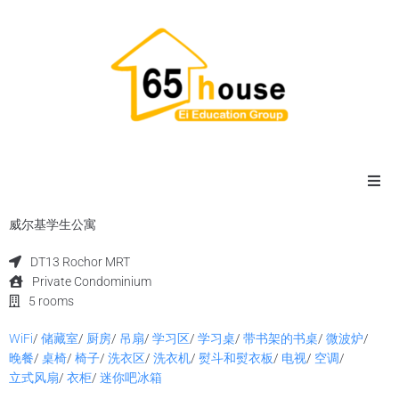
主页
威尔基学生公寓
DT13 Rochor MRT
宿舍
Private Condominium
5 rooms
寄宿家庭
WiFi
/
储藏室
/
厨房
/
吊扇
/
学习区
/
学习桌
/
带书架的书桌
/
微波炉
/
晚餐
/
桌椅
/
椅子
/
洗衣区
/
洗衣机
/
熨斗和熨衣板
/
电视
/
空调
/
公寓
立式风扇
/
衣柜
/
迷你吧冰箱