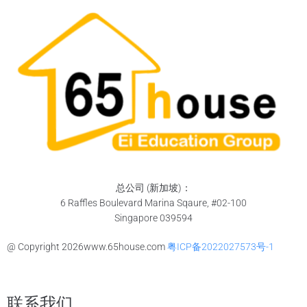
总公司 (新加坡)：
6 Raffles Boulevard Marina Sqaure, #02-100
Singapore 039594
@ Copyright
2026
www.65house.com
粤ICP备2022027573号-1
联系我们