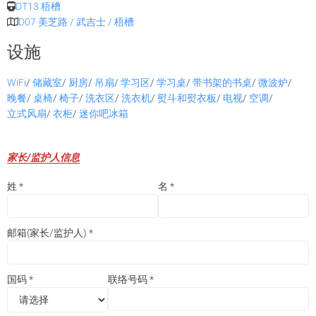
DT13 梧槽
D07 美芝路 / 武吉士 / 梧槽
设施
WiFi
/
储藏室
/
厨房
/
吊扇
/
学习区
/
学习桌
/
带书架的书桌
/
微波炉
/
晚餐
/
桌椅
/
椅子
/
洗衣区
/
洗衣机
/
熨斗和熨衣板
/
电视
/
空调
/
立式风扇
/
衣柜
/
迷你吧冰箱
家长/监护人信息
姓
*
名
*
邮箱(家长/监护人)
*
国码
*
联络号码
*